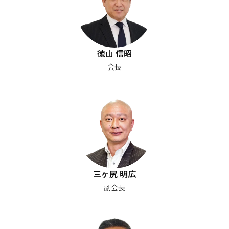
徳山 信昭
会長
三ヶ尻 明広
副会長