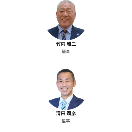
竹内 雅二
監事
清田 顕彦
監事