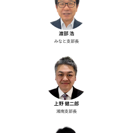
渡部 浩
みなと支部長
上野 健二郎
湘南支部長