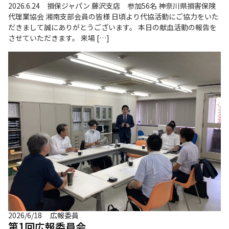
2026.6.24 損保ジャパン 藤沢支店 参加56名 神奈川県損害保険
代理業協会 湘南支部会員の皆様 日頃より代協活動にご協力をいた
だきまして誠にありがとうございます。 本日の献血活動の報告を
させていただきます。 来場 […]
2026/6/18
広報委員
第1回広報委員会