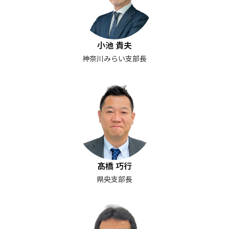
小池 貴夫
神奈川みらい支部長
髙橋 巧行
県央支部長