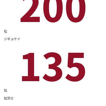
200
社
ジギョケイ
135
社
社労士