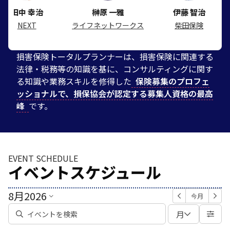
幸治
榊原 一雅
伊藤 智治
山
T
ライフネットワークス
柴田保険
三和
損害保険トータルプランナーは、損害保険に関連する
法律・税務等の知識を基に、コンサルティングに関す
る知識や業務スキルを修得した
保険募集のプロフェ
ッショナルで、損保協会が認定する募集人資格の最高
峰
です。
EVENT SCHEDULE
イベントスケジュール
8月
2026
今月
月