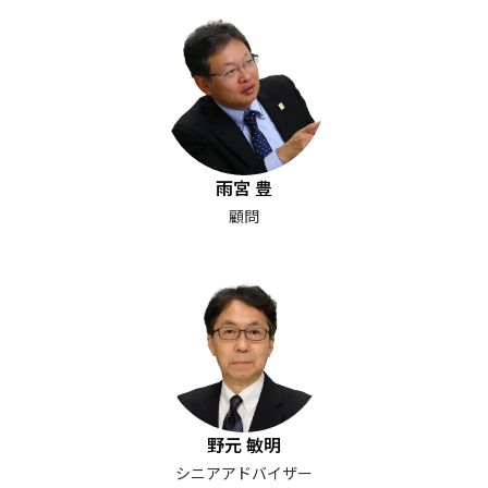
雨宮 豊
顧問
野元 敏明
シニアアドバイザー