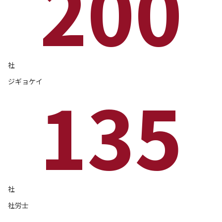
200
社
ジギョケイ
135
社
社労士