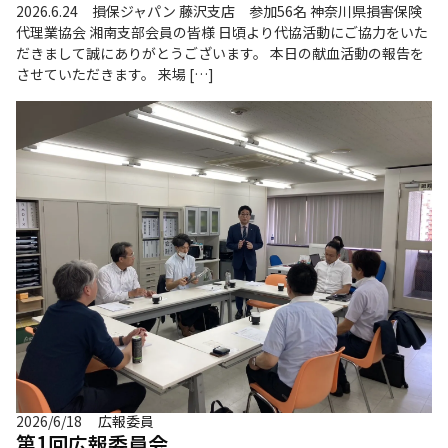
2026.6.24 損保ジャパン 藤沢支店 参加56名 神奈川県損害保険
代理業協会 湘南支部会員の皆様 日頃より代協活動にご協力をいた
だきまして誠にありがとうございます。 本日の献血活動の報告を
させていただきます。 来場 […]
2026/6/18
広報委員
第1回広報委員会