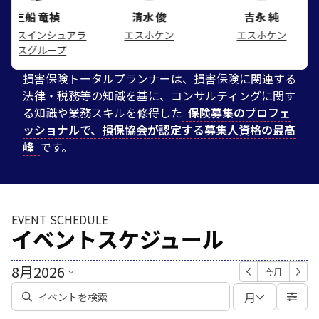
竜禎
清水 俊
吉永 純
山
シュアラ
エスホケン
エスホケン
山口
ープ
損害保険トータルプランナーは、損害保険に関連する
法律・税務等の知識を基に、コンサルティングに関す
る知識や業務スキルを修得した
保険募集のプロフェ
ッショナルで、損保協会が認定する募集人資格の最高
峰
です。
EVENT SCHEDULE
イベントスケジュール
8月
2026
今月
月