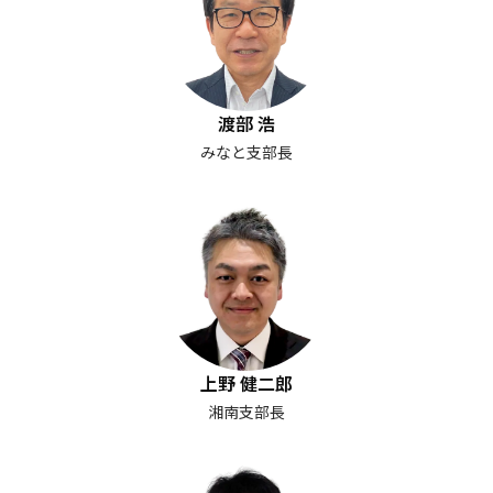
渡部 浩
みなと支部長
上野 健二郎
湘南支部長