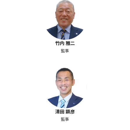
竹内 雅二
監事
清田 顕彦
監事