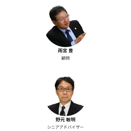
雨宮 豊
顧問
野元 敏明
シニアアドバイザー