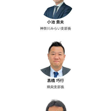
小池 貴夫
神奈川みらい支部長
髙橋 巧行
県央支部長