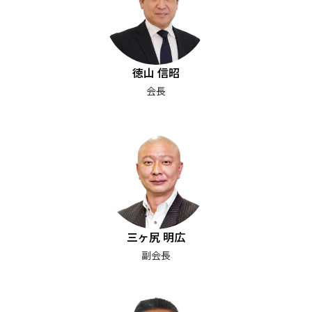
徳山 信昭
会長
三ヶ尻 明広
副会長