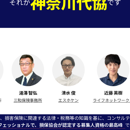
神奈川代協
それが
です
湯澤 智弘
清水 俊
近藤 英樹
三和保険事務所
エスホケン
ライフネットワークス
、損害保険に関連する法律・税務等の知識を基に、コンサルテ
フェッショナルで、損保協会が認定する募集人資格の最高峰
で