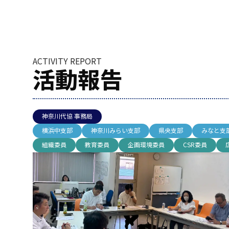
ACTIVITY REPORT
活動報告
神奈川代協 事務局
横浜中支部
神奈川みらい支部
県央支部
みなと支
組織委員
教育委員
企画環境委員
CSR委員