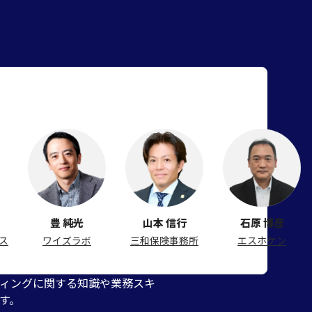
豊 純光
山本 信行
石原 博彦
角
ワイズラボ
三和保険事務所
エスホケン
エ
ィングに関する知識や業務スキ
す。