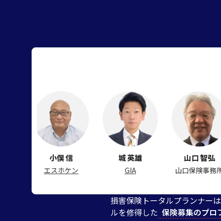
小俣 信
城 英雄
山口 智弘
エスホケン
GIA
山口保険事務所
損害保険トータルプランナーは
ルを修得した
保険募集のプロ