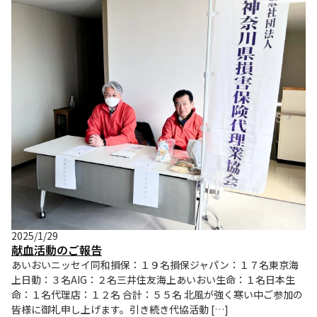
2025/1/29
献血活動のご報告
あいおいニッセイ同和損保：１９名損保ジャパン：１７名東京海
上日動：３名AIG：２名三井住友海上あいおい生命：１名日本生
命：１名代理店：１２名 合計：５５名 北風が強く寒い中ご参加の
皆様に御礼申し上げます。引き続き代協活動 […]