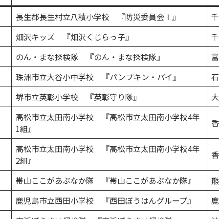
長生郡長生村立八積小学校 『防災委員会Ⅰ』
千
畑沢キッズ 『畑沢くじらっ子』
千
のん・まな探検隊 『のん・まな探検隊』
富
珠洲市立大谷小中学校 『パンプキン・パイ』
石
堺市立英彰小学校 『英彰守り隊』
大
高松市立太田南小学校 『高松市立太田南小学校4年
香
1組』
高松市立太田南小学校 『高松市立太田南小学校4年
香
2組』
帯山ここがあぶなか隊 『帯山ここがあぶなか隊』
熊
鹿児島市立西田小学校 『西田ぼうはんグループ』
鹿